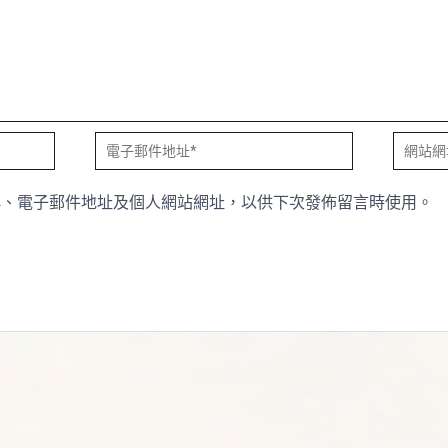
電
網
子
站
稱、電子郵件地址及個人網站網址，以供下次發佈留言時使用。
郵
網
件
址
地
址
*