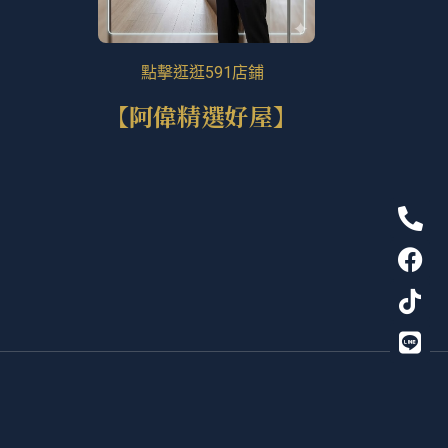
點擊逛逛591店鋪
【阿偉精選好屋】
P
F
T
L
h
a
i
i
o
c
k
n
n
e
t
e
e
b
o
-
o
k
a
o
l
k
t