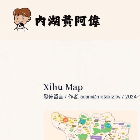
跳
Post
至
navigation
主
要
內
容
Xihu Map
發佈留言
/ 作者:
adam@metabiz.tw
/
2024-