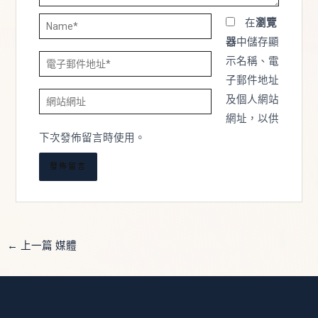
Name*
在
瀏覽
器
中儲存顯
電
示名稱、電
子
子郵件地址
網
郵
及個人網站
站
件
網址，以供
網
地
下次發佈留言時使用。
址
址
*
←
上一篇 媒體