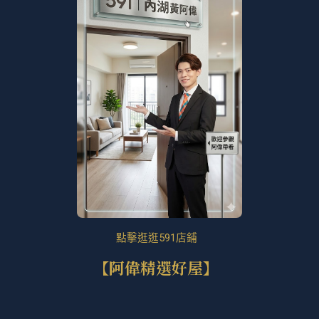
點擊逛逛591店鋪
【阿偉精選好屋】