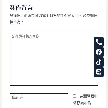
發佈留言
發佈留言必須填寫的電子郵件地址不會公開。
必填欄位
標示為
*
請
P
F
T
L
在
h
a
i
i
這
o
c
k
n
裡
n
e
t
e
輸
e
b
o
入
-
o
k
內
a
o
容...
l
k
t
Name*
在
瀏覽器
中
儲存顯示名