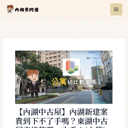
跳
Post
MAI
至
navigation
ME
主
要
內
容
【內湖中古屋】內湖新建案
貴到下不了手嗎？東湖中古