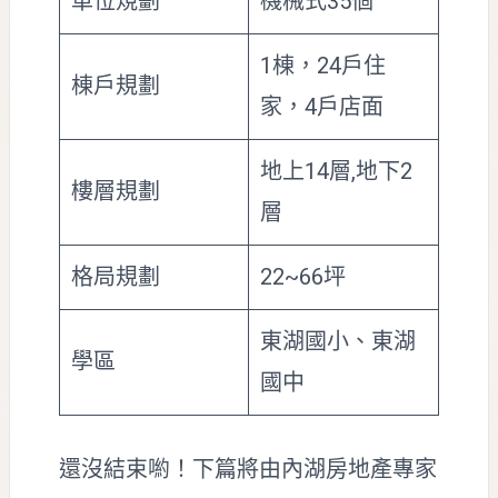
車位規劃
機械式35個
1棟，24戶住
棟戶規劃
家，4戶店面
地上14層,地下2
樓層規劃
層
格局規劃
22~66坪
東湖國小、東湖
學區
國中
還沒結束喲！下篇將由內湖房地產專家