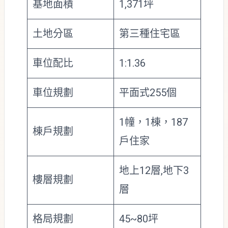
基地面積
1,371坪
土地分區
第三種住宅區
車位配比
1:1.36
車位規劃
平面式255個
1幢，1棟，187
棟戶規劃
戶住家
地上12層,地下3
樓層規劃
層
格局規劃
45~80坪