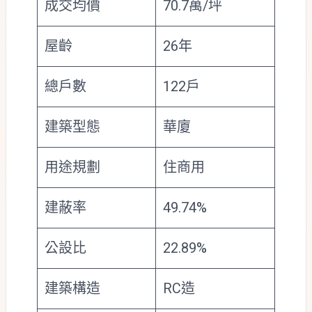
成交均價
70.7萬/坪
屋齡
26年
總戶數
122戶
建築型態
華廈
用途規劃
住商用
建蔽率
49.74%
公設比
22.89%
建築構造
RC造