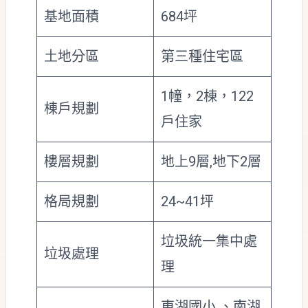
基地面積
684坪
土地分區
第三種住宅區
1幢，2棟，122
棟戶規劃
戶住家
樓層規劃
地上9層,地下2層
格局規劃
24~41坪
垃圾統一集中處
垃圾處理
理
東湖國小 、南湖