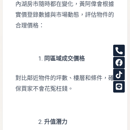
內湖房市隨時都在變化，黃阿偉會根據
實價登錄數據與市場動態，評估物件的
合理價格：
P
F
T
L
h
a
i
i
同區域成交價格
o
c
k
n
n
e
t
e
e
b
o
對比鄰近物件的坪數、樓層和條件，確
-
o
k
保買家不會花冤枉錢。
a
o
l
k
t
升值潛力