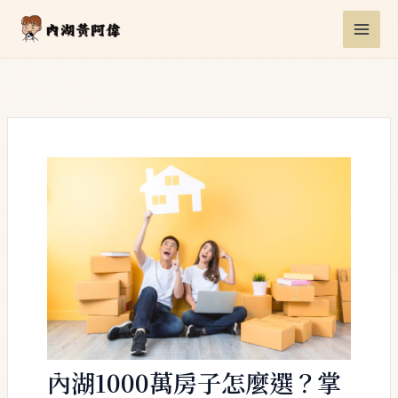
跳
Post
MAI
至
navigation
ME
主
要
內
容
內湖1000萬房子怎麼選？掌