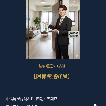
點擊逛逛591店鋪
【阿偉精選好屋】
中信房屋內湖AIT、四期、五期店
P
F
T
L