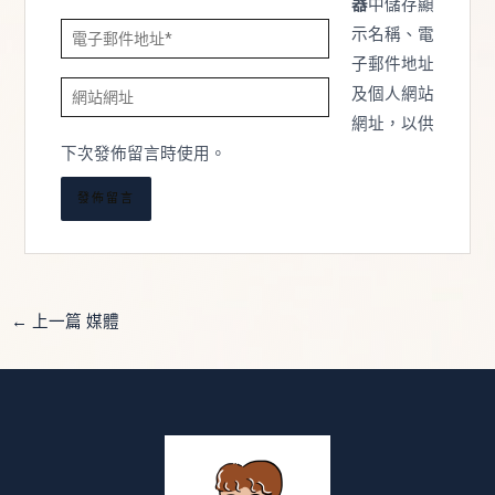
器
中儲存顯
電
示名稱、電
子
子郵件地址
網
郵
及個人網站
站
件
網址，以供
網
地
下次發佈留言時使用。
址
址
*
←
上一篇 媒體