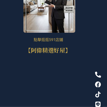
點擊逛逛591店鋪
【阿偉精選好屋】
P
F
T
L
h
a
i
i
o
c
k
n
n
e
t
e
e
b
o
-
o
k