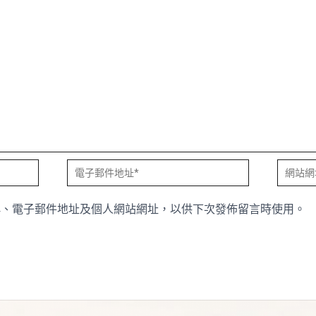
電
網
子
站
稱、電子郵件地址及個人網站網址，以供下次發佈留言時使用。
郵
網
件
址
地
址
*