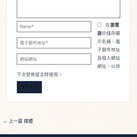
Name*
在
瀏覽
器
中儲存顯
電
示名稱、電
子
子郵件地址
網
郵
及個人網站
站
件
網址，以供
網
地
下次發佈留言時使用。
址
址
*
←
上一篇 媒體