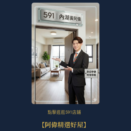
點擊逛逛591店鋪
【阿偉精選好屋】