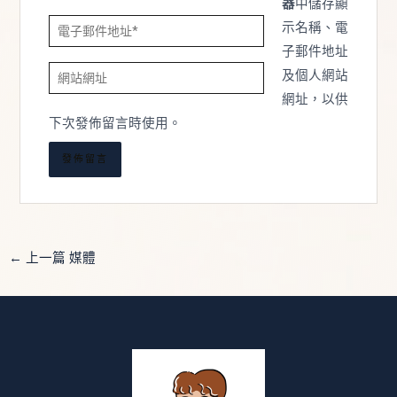
器
中儲存顯
電
示名稱、電
子
子郵件地址
網
郵
及個人網站
站
件
網址，以供
網
地
下次發佈留言時使用。
址
址
*
←
上一篇 媒體