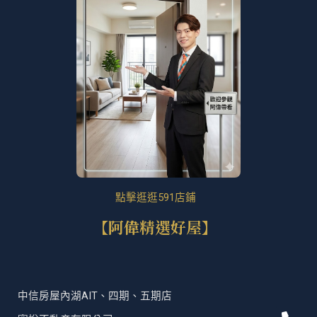
點擊逛逛591店鋪
【阿偉精選好屋】
中信房屋內湖AIT、四期、五期店
P
F
T
L