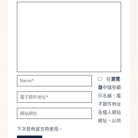
Name*
在
瀏覽
器
中儲存顯
電
示名稱、電
子
子郵件地址
網
郵
及個人網站
站
件
網址，以供
網
地
下次發佈留言時使用。
址
址