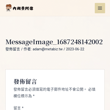
跳
Post
MAI
至
navigation
ME
主
要
內
容
MessageImage_1687248142002
發佈留言
/ 作者:
adam@metabiz.tw
/
2023-06-22
發佈留言
發佈留言必須填寫的電子郵件地址不會公開。
必填
欄位標示為
*
留言
*