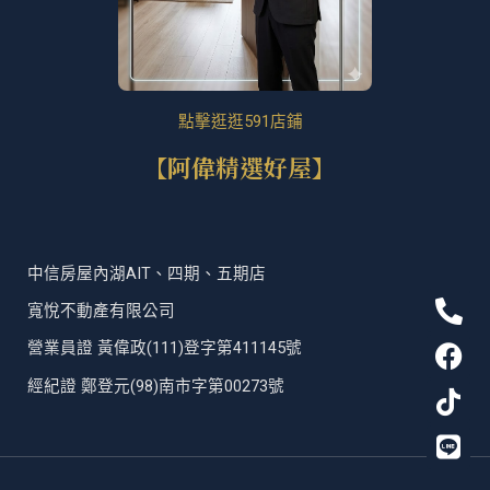
點擊逛逛591店鋪
【阿偉精選好屋】
中信房屋內湖AIT、四期、五期店
P
F
T
L
寬悅不動產有限公司
h
a
i
i
營業員證 黃偉政(111)登字第411145號
o
c
k
n
n
e
t
e
經紀證 鄭登元(98)南市字第00273號
e
b
o
-
o
k
a
o