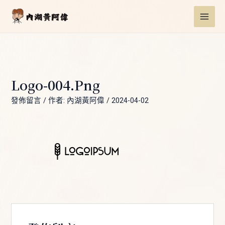
跳
Post
MAI
至
navigation
ME
主
要
內
容
Logo-004.png
發佈留言
/ 作者:
內湖黃阿偉
/
2024-04-02