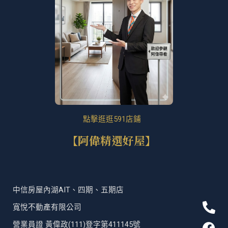
點擊逛逛591店鋪
【阿偉精選好屋】
中信房屋內湖AIT、四期、五期店
P
F
T
L
寬悅不動產有限公司
h
a
i
i
營業員證 黃偉政(111)登字第411145號