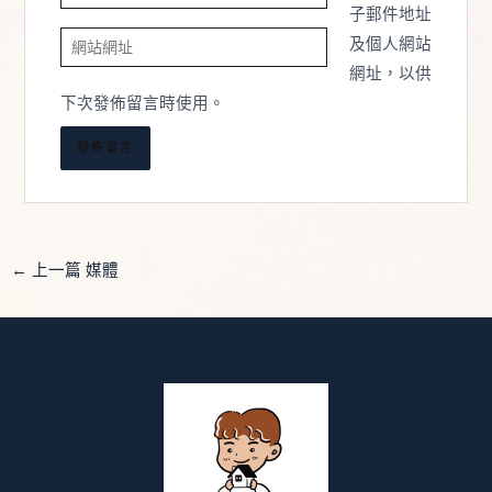
子
子郵件地址
網
郵
及個人網站
站
件
網址，以供
網
地
下次發佈留言時使用。
址
址
*
←
上一篇 媒體