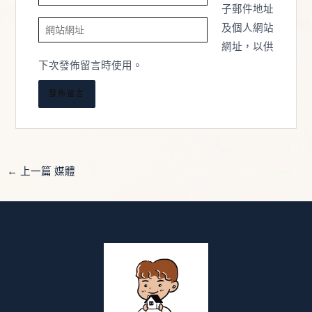
子
子郵件地址
網
郵
及個人網站
站
件
網址，以供
網
地
下次發佈留言時使用。
址
址
*
←
上一篇 媒體