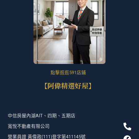
點擊逛逛591店鋪
【阿偉精選好屋】
中信房屋內湖AIT、四期、五期店
P
F
T
L
寬悅不動產有限公司
h
a
i
i
營業員證 黃偉政(111)登字第411145號