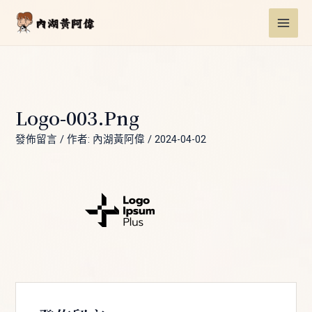
跳
Post
MAI
至
navigation
ME
主
要
內
容
Logo-003.png
發佈留言
/ 作者:
內湖黃阿偉
/
2024-04-02