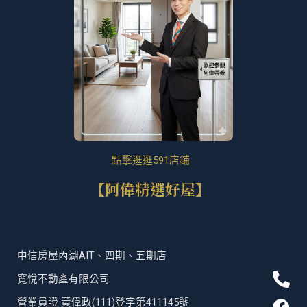
點擊逛逛591店鋪
【阿偉精選好屋】
中信房屋內湖AIT、四期、五期店
P
F
T
L
寬悅不動產有限公司
h
a
i
i
營業員證 黃偉政(111)登字第411145號