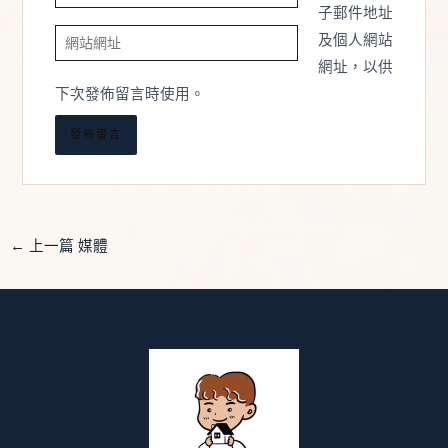
子
子郵件地址
網
郵
及個人網站
站
件
網址，以供
網
地
下次發佈留言時使用。
址
址
*
←
上一篇 媒體