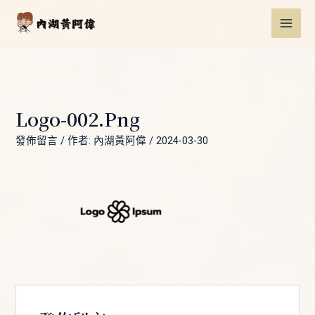
跳
Post
MAI
至
navigation
ME
主
要
內
容
Logo-002.png
發佈留言
/ 作者:
內湖黃阿偉
/
2024-03-30