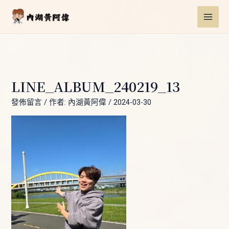
跳
Post
MAI
至
navigation
ME
主
要
內
容
LINE_ALBUM_240219_13
發佈留言
/ 作者:
內湖黃阿偉
/
2024-03-30