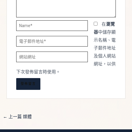
Name*
在
瀏覽
器
中儲存顯
電
示名稱、電
子
子郵件地址
網
郵
及個人網站
站
件
網址，以供
網
地
下次發佈留言時使用。
址
址
*
←
上一篇 媒體