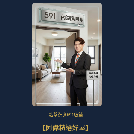
點擊逛逛591店鋪
【阿偉精選好屋】