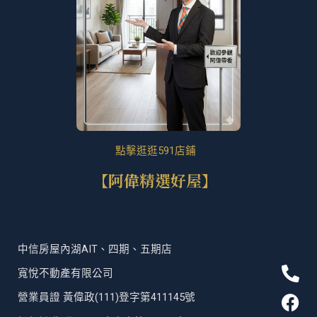
點擊逛逛591店鋪
【阿偉精選好屋】
中信房屋內湖AIT、四期、五期店
P
F
T
L
寬悅不動產有限公司
h
a
i
i
營業員證 黃偉政(111)登字第411145號
o
c
k
n