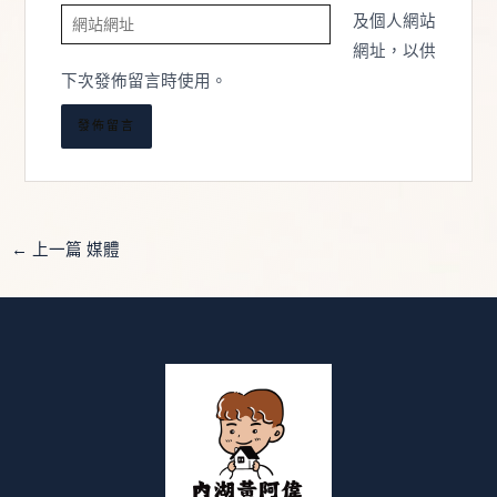
網
郵
及個人網站
站
件
網址，以供
網
地
下次發佈留言時使用。
址
址
*
←
上一篇 媒體