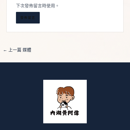
網
地
下次發佈留言時使用。
址
址
*
←
上一篇 媒體