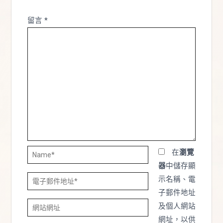
留言
*
Name*
在
瀏覽
器
中儲存顯
電
示名稱、電
子
子郵件地址
網
郵
及個人網站
站
件
網址，以供