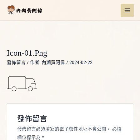
跳
Post
MAI
至
navigation
ME
主
要
內
容
Icon-01.png
發佈留言
/ 作者:
內湖黃阿偉
/
2024-02-22
發佈留言
發佈留言必須填寫的電子郵件地址不會公開。
必填
欄位標示為
*