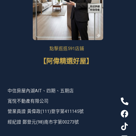
點擊逛逛591店鋪
【阿偉精選好屋】
中信房屋內湖AIT、四期、五期店
P
F
T
L
寬悅不動產有限公司
h
a
i
i
營業員證 黃偉政(111)登字第411145號
o
c
k
n
n
e
t
e
經紀證 鄭登元(98)南市字第00273號
e
b
o