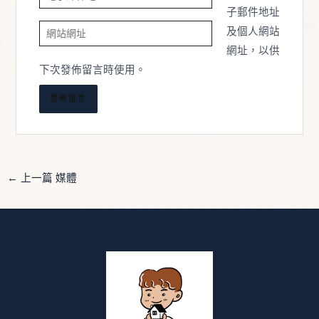
子
子郵件地址
網
郵
及個人網站
站
件
網址，以供
網
地
下次發佈留言時使用。
址
址
*
←
上一篇 媒體