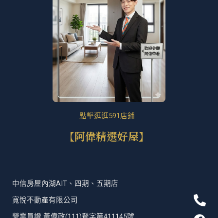
點擊逛逛591店鋪
【阿偉精選好屋】
中信房屋內湖AIT、四期、五期店
P
F
T
L
寬悅不動產有限公司
h
a
i
i
營業員證 黃偉政(111)登字第411145號