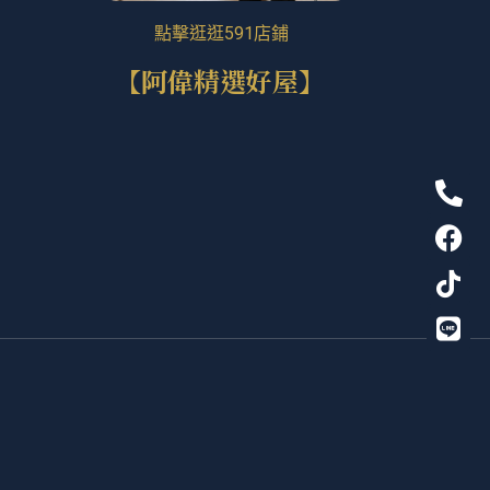
點擊逛逛591店鋪
【阿偉精選好屋】
P
F
T
L
h
a
i
i
o
c
k
n
n
e
t
e
e
b
o
-
o
k
a
o
l
k
t