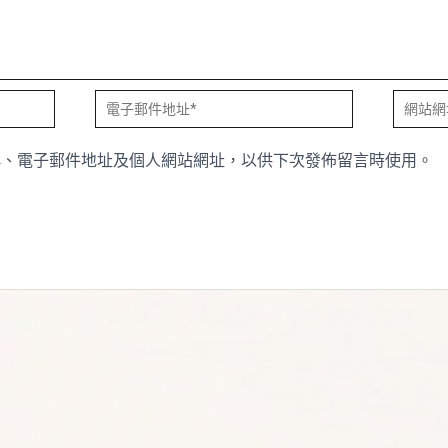
電
網
子
站
稱、電子郵件地址及個人網站網址，以供下次發佈留言時使用。
郵
網
件
址
地
址
*