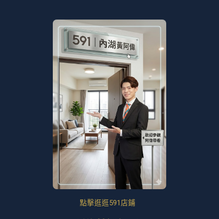
點擊逛逛591店鋪