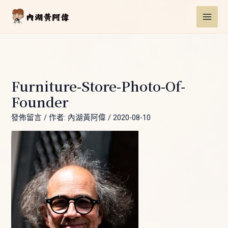
跳
Post
MAI
至
navigation
ME
主
要
內
容
Furniture-Store-Photo-Of-
Founder
發佈留言
/ 作者:
內湖黃阿偉
/
2020-08-10