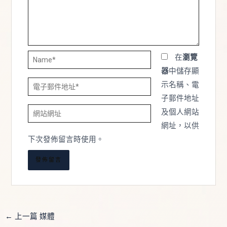
Name*
在
瀏覽
器
中儲存顯
電
示名稱、電
子
子郵件地址
網
郵
及個人網站
站
件
網址，以供
網
地
下次發佈留言時使用。
址
址
*
←
上一篇 媒體