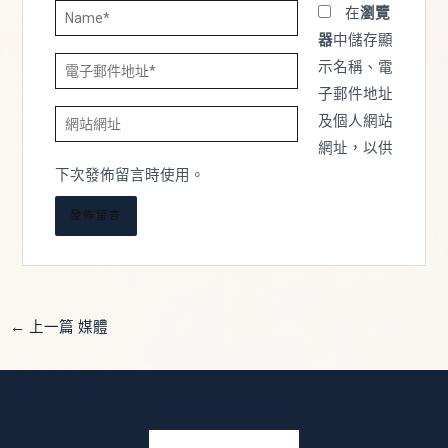
Name*
在
瀏覽
器
中儲存顯
電
示名稱、電
子
子郵件地址
網
郵
及個人網站
站
件
網址，以供
網
地
下次發佈留言時使用。
址
址
*
←
上一篇 媒體