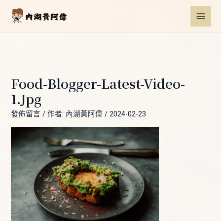
跳
Post
MAI
至
navigation
ME
主
要
內
容
Food-Blogger-Latest-Video-
1.jpg
發佈留言
/ 作者:
內湖黃阿偉
/
2024-02-23