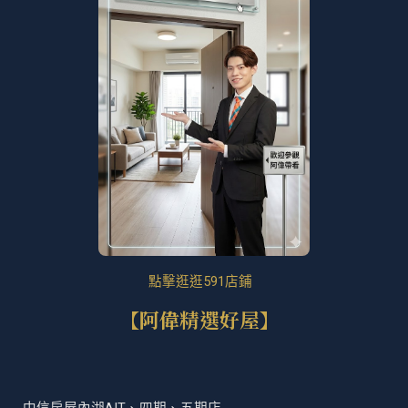
點擊逛逛591店鋪
【阿偉精選好屋】
中信房屋內湖AIT、四期、五期店