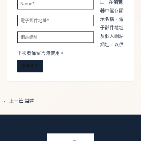
Name*
在
瀏覽
器
中儲存顯
電
示名稱、電
子
子郵件地址
網
郵
及個人網站
站
件
網址，以供
網
地
下次發佈留言時使用。
址
址
*
←
上一篇 媒體