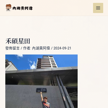
跳
Post
MAI
至
navigation
ME
主
要
內
容
禾碩星田
發佈留言
/ 作者:
內湖黃阿偉
/
2024-09-21