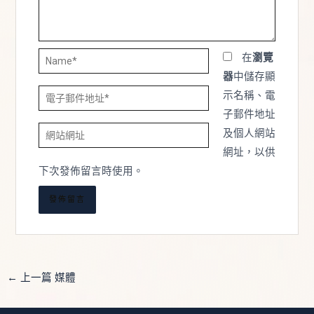
Name*
在
瀏覽
器
中儲存顯
電
示名稱、電
子
子郵件地址
網
郵
及個人網站
站
件
網址，以供
網
地
下次發佈留言時使用。
址
址
*
←
上一篇 媒體