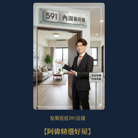
點擊逛逛591店鋪
【阿偉精選好屋】