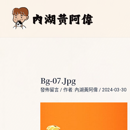
跳
Post
至
navigation
主
要
內
容
Bg-07.jpg
發佈留言
/ 作者:
內湖黃阿偉
/
2024-03-30