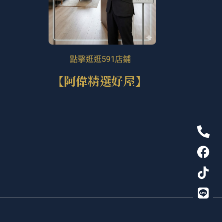
點擊逛逛591店鋪
【阿偉精選好屋】
P
F
T
L
h
a
i
i
o
c
k
n
n
e
t
e
e
b
o
-
o
k
a
o
l
k