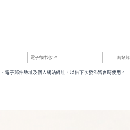
電
網
子
站
稱、電子郵件地址及個人網站網址，以供下次發佈留言時使用。
郵
網
件
址
地
址
*