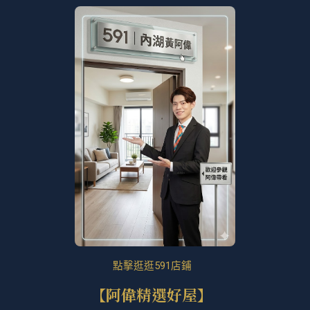
點擊逛逛591店鋪
【阿偉精選好屋】