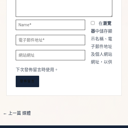
Name*
在
瀏覽
器
中儲存顯
電
示名稱、電
子
子郵件地址
網
郵
及個人網站
站
件
網址，以供
網
地
下次發佈留言時使用。
址
址
*
←
上一篇 媒體