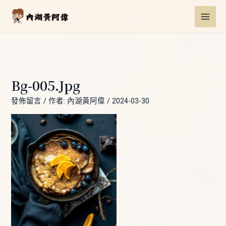
跳
Post
MAI
至
navigation
ME
主
要
內
容
Bg-005.jpg
發佈留言
/ 作者:
內湖黃阿偉
/
2024-03-30