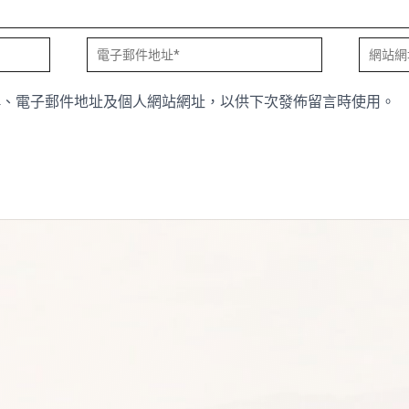
電
網
子
站
稱、電子郵件地址及個人網站網址，以供下次發佈留言時使用。
郵
網
件
址
地
址
*