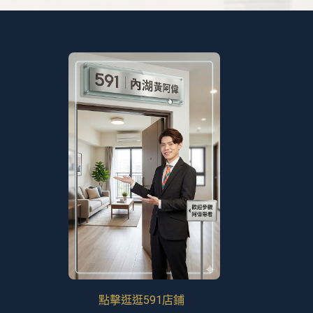
點擊逛逛591店鋪