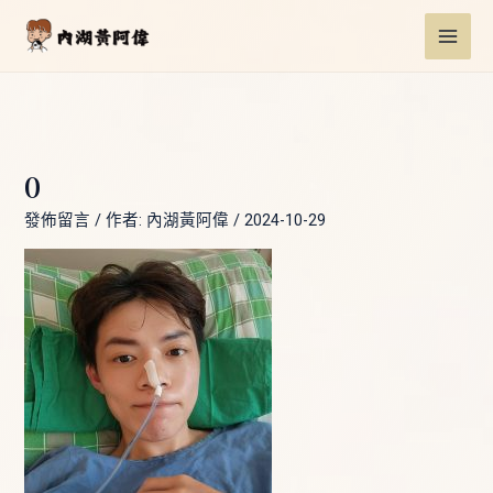
跳
Post
MAI
至
navigation
ME
主
要
內
容
0
發佈留言
/ 作者:
內湖黃阿偉
/
2024-10-29