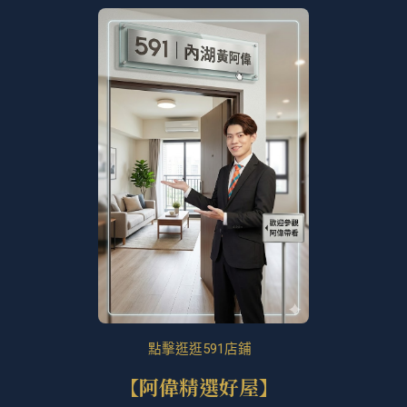
點擊逛逛591店鋪
【阿偉精選好屋】