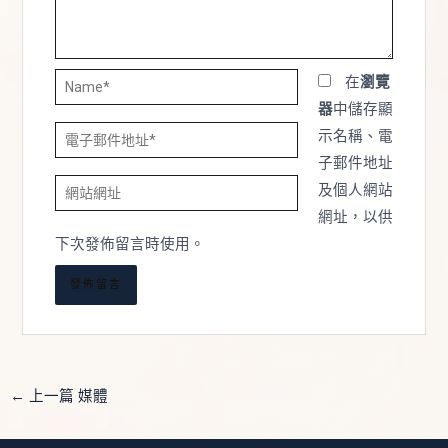
Name*
在
瀏覽
器
中儲存顯
電
示名稱、電
子
子郵件地址
網
郵
及個人網站
站
件
網址，以供
網
地
下次發佈留言時使用。
址
址
*
←
上一篇 媒體