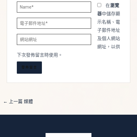
Name*
在
瀏覽
器
中儲存顯
電
示名稱、電
子
子郵件地址
網
郵
及個人網站
站
件
網址，以供
網
地
下次發佈留言時使用。
址
址
*
←
上一篇 媒體