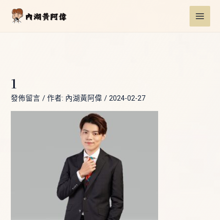
跳
Post
MAI
至
navigation
ME
主
要
內
容
1
發佈留言
/ 作者:
內湖黃阿偉
/
2024-02-27