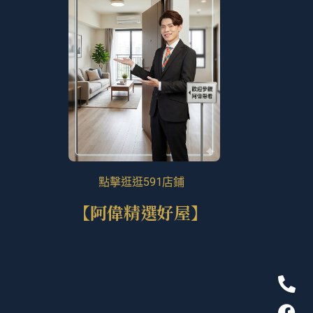
點擊逛逛591店鋪
【阿偉精選好屋】
P
F
T
L
h
a
i
i
o
c
k
n