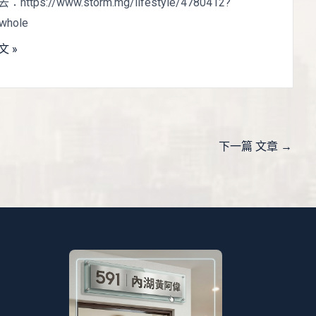
https://www.storm.mg/lifestyle/4780412?
whole
 »
下一篇 文章
→