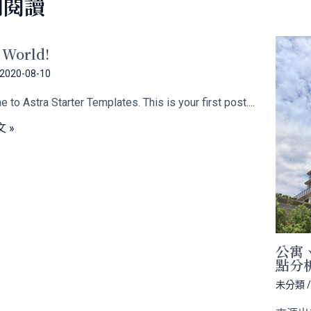
關閱讀
 World!
2020-08-10
to Astra Starter Templates. This is your first post....
 »
公寓
點分
未分類