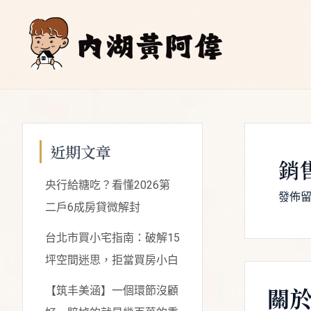
跳
Post
至
navigation
主
要
內
容
近期文章
銷
央行給糖吃？看懂2026第
發佈
二戶6成房貸微解封
台北市買小宅指南：破解15
坪空間迷思，拒當買房小白
關
【筑丰美涵】一個環節沒顧