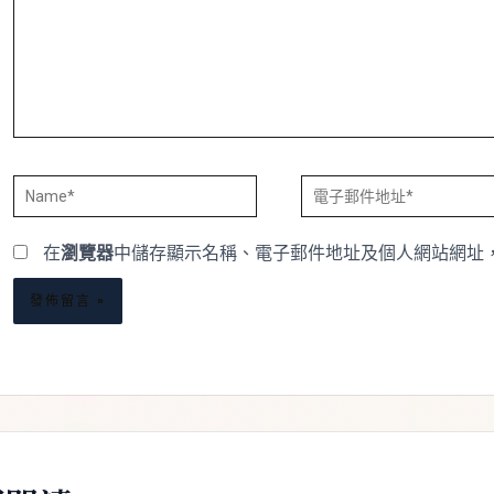
輸
入
內
容...
Name*
電
子
在
瀏覽器
中儲存顯示名稱、電子郵件地址及個人網站網址
郵
件
地
址
*