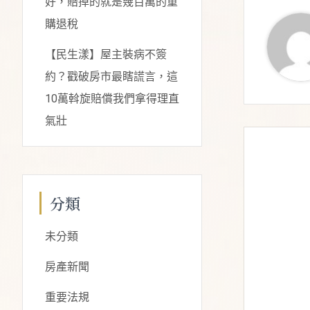
好，賠掉的就是幾百萬的重
購退稅
【民生漾】屋主裝病不簽
約？戳破房市最瞎謊言，這
10萬斡旋賠償我們拿得理直
氣壯
分類
未分類
房產新聞
重要法規