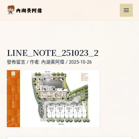
跳
Post
MAI
至
navigation
ME
主
要
內
容
LINE_NOTE_251023_2
發佈留言
/ 作者:
內湖黃阿偉
/
2025-10-26