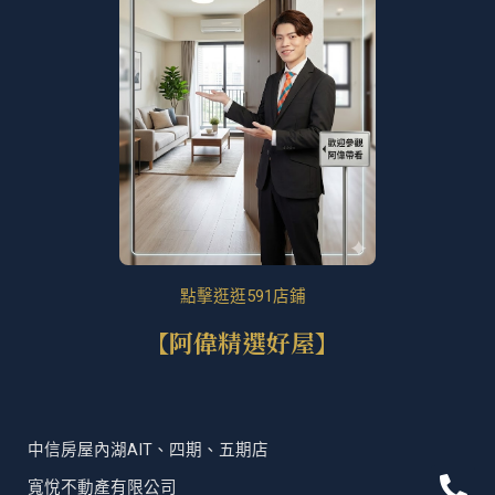
點擊逛逛591店鋪
【阿偉精選好屋】
中信房屋內湖AIT、四期、五期店
P
F
T
L
寬悅不動產有限公司