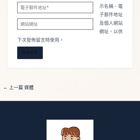
電
示名稱、電
子
子郵件地址
網
郵
及個人網站
站
件
網址，以供
網
地
下次發佈留言時使用。
址
址
*
←
上一篇 媒體