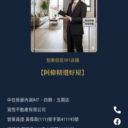
點擊逛逛591店鋪
【阿偉精選好屋】
中信房屋內湖AIT、四期、五期店
P
F
T
L
寬悅不動產有限公司
h
a
i
i
營業員證 黃偉政(111)登字第411145號
o
c
k
n