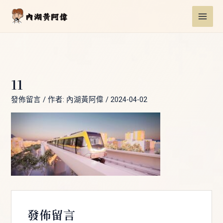
跳
Post
MAI
至
navigation
ME
主
要
內
容
11
發佈留言
/ 作者:
內湖黃阿偉
/
2024-04-02
發佈留言