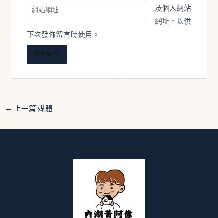
網
郵
及個人網站
站
件
網址，以供
網
地
下次發佈留言時使用。
址
址
*
←
上一篇 媒體