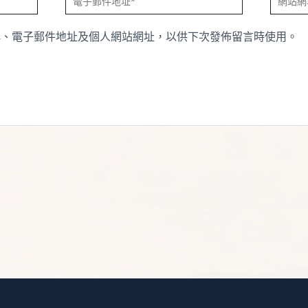
子
站
稱、電子郵件地址及個人網站網址，以供下次發佈留言時使用。
郵
網
件
址
地
址
*