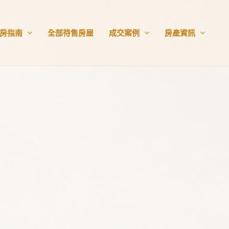
房指南
全部待售房屋
成交案例
房產資訊