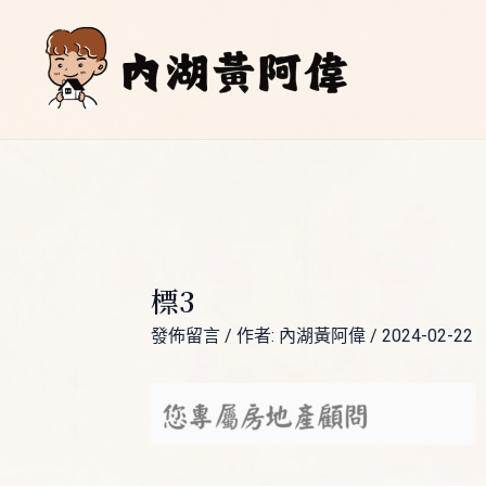
跳
Post
至
navigation
主
要
內
容
標3
發佈留言
/ 作者:
內湖黃阿偉
/
2024-02-22