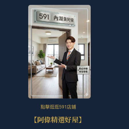
點擊逛逛591店鋪
【阿偉精選好屋】