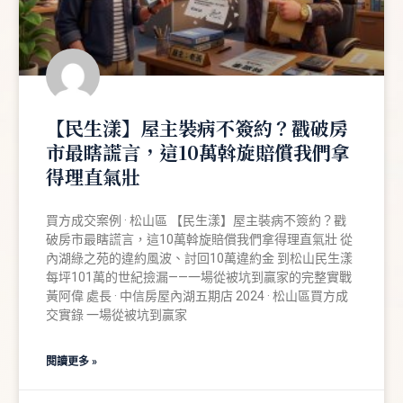
【民生漾】屋主裝病不簽約？戳破房
市最瞎謊言，這10萬斡旋賠償我們拿
得理直氣壯
買方成交案例 · 松山區 【民生漾】屋主裝病不簽約？戳
破房市最瞎謊言，這10萬斡旋賠償我們拿得理直氣壯 從
內湖綠之苑的違約風波、討回10萬違約金 到松山民生漾
每坪101萬的世紀撿漏——一場從被坑到贏家的完整實戰
黃阿偉 處長 · 中信房屋內湖五期店 2024 · 松山區買方成
交實錄 一場從被坑到贏家
閱讀更多 »