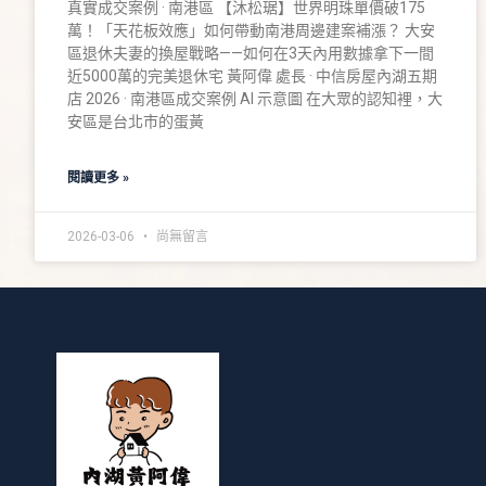
真實成交案例 · 南港區 【沐松琚】世界明珠單價破175
萬！「天花板效應」如何帶動南港周邊建案補漲？ 大安
區退休夫妻的換屋戰略——如何在3天內用數據拿下一間
近5000萬的完美退休宅 黃阿偉 處長 · 中信房屋內湖五期
店 2026 · 南港區成交案例 AI 示意圖 在大眾的認知裡，大
安區是台北市的蛋黃
閱讀更多 »
2026-03-06
尚無留言