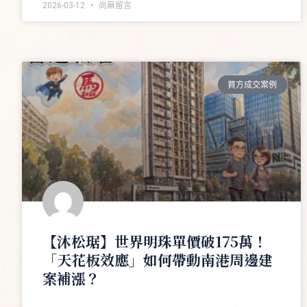
2026-03-12
尚無留言
買方成交案例
【沐松琚】世界明珠單價破175萬！
「天花板效應」如何帶動南港周邊建
案補漲？