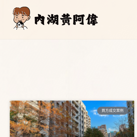
跳
至
主
要
內
容
買方成交案例