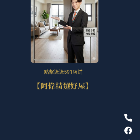
點擊逛逛591店鋪
【阿偉精選好屋】
P
F
T
L
h
a
i
i
o
c
k
n
n
e
t
e