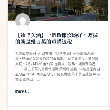
【筑丰美涵】一個環節沒顧好，賠掉
的就是幾百萬的重購退稅
買方成交案例 · 內湖五期 【筑丰美涵】一個環節沒顧
好，賠掉的就是幾百萬的重購退稅 看了 5 年房、遇到限
貸荒、對決 KPMG 老前輩 從貸款、稅務、議價到換屋
——一場五千萬的資產保衛戰 黃阿偉 處長 · 中信房屋內湖
五期店 2024 · 內湖五期買方成交實錄 筑丰美涵外觀 AI 示
意圖 很多四、五
閱讀更多 »