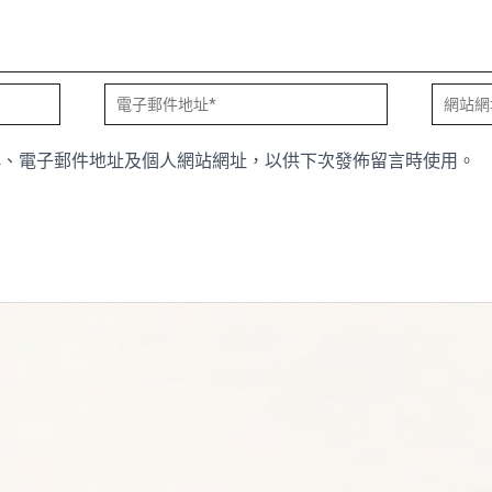
電
網
子
站
稱、電子郵件地址及個人網站網址，以供下次發佈留言時使用。
郵
網
件
址
地
址
*