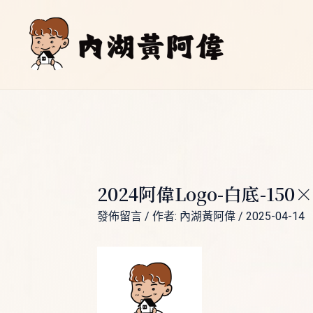
跳
Post
至
navigation
主
要
內
容
2024阿偉logo-白底-150×
發佈留言
/ 作者:
內湖黃阿偉
/
2025-04-14